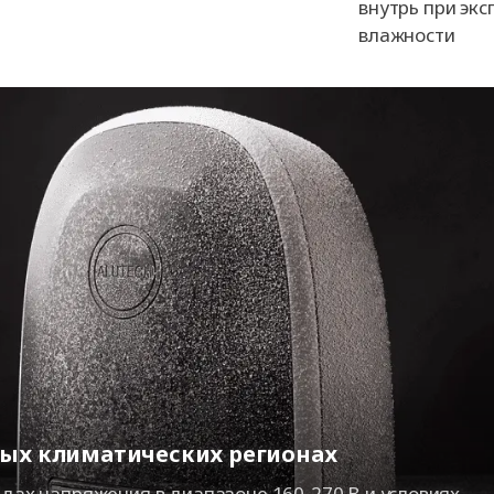
внутрь при экс
влажности
ных климатических регионах
дах напряжения в диапазоне 160-270 В и условиях