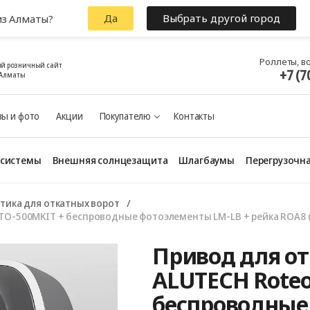
Да
Выбрать другой город
из Алматы?
Роллеты, в
й розничный сайт
+7 (7
 Алматы
ы и фото
Акции
Покупателю
Контакты
 системы
Внешняя солнцезащита
Шлагбаумы
Перегрузочна
тика для откатных ворот
TO-500MKIT + беспроводные фотоэлементы LM-LB + рейка ROA8 (
Привод для от
ALUTECH Roteo
беспроводные