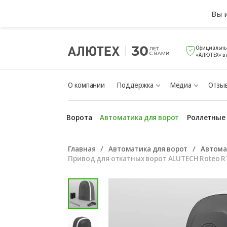
Вы 
Официальны
«АЛЮТЕХ» в
О компании
Поддержка
Медиа
Отзыв
Ворота
Автоматика для ворот
Роллетные
Главная
Автоматика для ворот
Автома
Привод для откатных ворот ALUTECH Roteo R