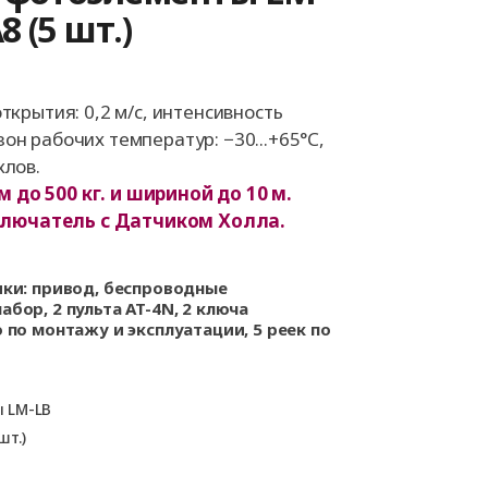
а
Аксессуары для
 (5 шт.)
ворот
автоматики
а
ткрытия: 0,2 м/с, интенсивность
он рабочих температур: −30...+65°С,
та
клов.
рот
 до 500 кг. и шириной до 10 м.
лючатель с Датчиком Холла.
ки: привод, беспроводные
бор, 2 пульта AT-4N, 2 ключа
по монтажу и эксплуатации, 5 реек по
 LM-LB
шт.)