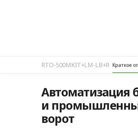
RTO-500MKIT+LM-LB+ROA8
Краткое о
Автоматизация 
и промышленны
ворот