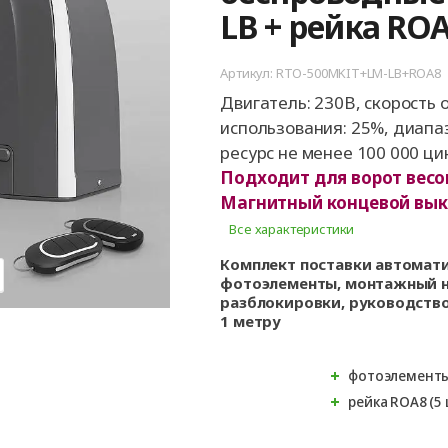
ые
для
орота
ры
Панорамные ворота
Автоматика для
Роллетные решетки
Перегрузочные
Въездные ворот
Автоматика для
Перегрузочные
LB + рейка ROA8
орот
шелтеры)
гаражных ворот
площадки
промышленных 
тамбуры
орота для
Откатные ворот
ворота
Артикул: RTO-500MKIT+LM-LB+ROA8
Комплект для
арные
орота для
откатных ворот
Двигатель: 230В, скорость о
ра
использования: 25%, диапаз
Распашные воро
ресурс не менее 100 000 ци
Каркасы для во
Подходит для ворот весом
Калитки
Магнитный концевой вык
Все характеристики
Заборы
Комплект поставки автомати
фотоэлементы, монтажный на
разблокировки, руководство 
1 метру
фотоэлементы
рейка ROA8 (5 