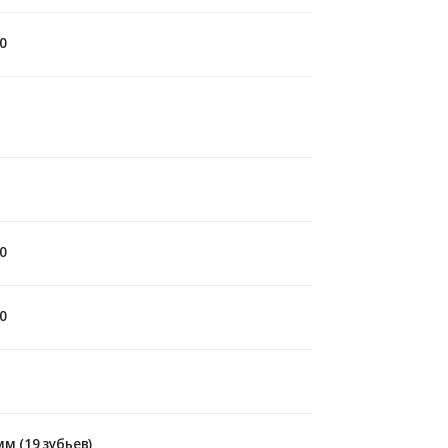
0
0
0
мм (19 зубьев)