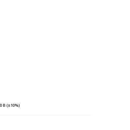
0 В (±10%)