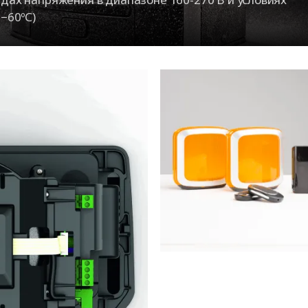
−60ºС)