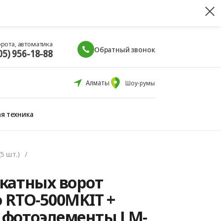
орота, автоматика
Обратный звонок
05) 956-18-88
Алматы
Шоу-румы
я техника
5 шт.)
катных ворот
 RTO-500MKIT +
 фотоэлементы LM-