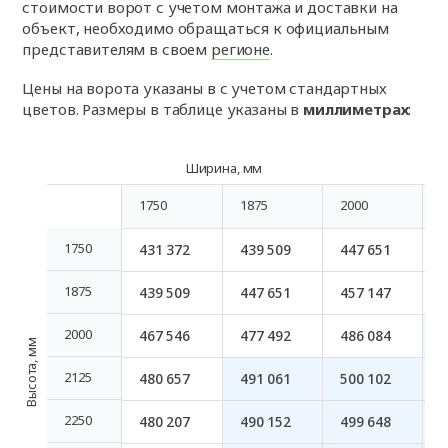
стоимости ворот с учетом монтажа и доставки на
объект, необходимо обращаться к официальным
представителям в своем
регионе
.
Цены на ворота указаны в
с учетом стандартных
цветов. Размеры в таблице указаны в
миллиметрах
:
Ширина, мм
1750
1875
2000
2
1750
1875
2000
2
1750
431 372
439 509
447 651
4
1750
1875
439 509
447 651
457 147
4
1875
2000
467 546
477 492
486 084
5
2000
Высота, мм
2125
480 657
491 061
500 102
4
2125
2250
480 207
490 152
499 648
4
2250