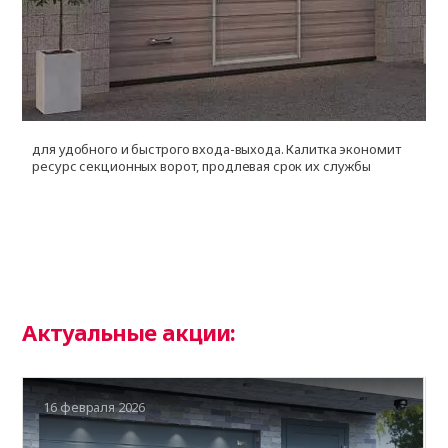
для удобного и быстрого входа-выхода. Калитка экономит
д
ресурс секционных ворот, продлевая срок их службы
и
ф
Актуальные акции:
16 февраля 2026