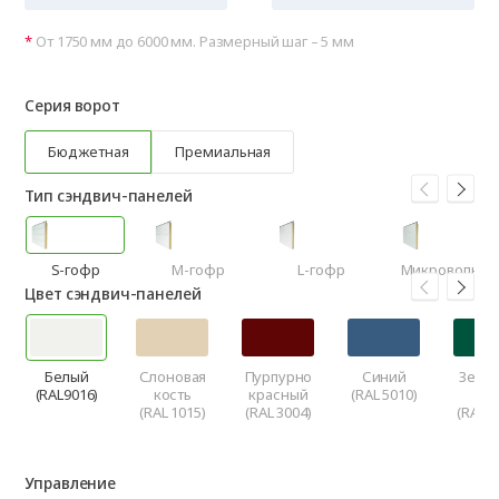
От 1750 мм до 6000 мм. Размерный шаг – 5 мм
Серия ворот
Бюджетная
Премиальная
Тип сэндвич-панелей
S-гофр
M-гофр
L-гофр
Микроволна
Цвет сэндвич-панелей
Белый
Слоновая
Пурпурно
Синий
Зеле
(RAL9016)
кость
красный
(RAL 5010)
мо
(RAL 1015)
(RAL 3004)
(RAL 6
Управление