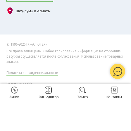
Шоу-румы в Алматы
© 1996-2026 ГК «АЛЮТЕХ»
Все права защищены. Любое копирование информации на сторонние
ресурсы осуществляется после согласования.
Использование товарных
знаков.
Политика конфиденциальности
Политика cookie
Согласие на обработку персональных данных
Акции
Калькулятор
Замер
Контакты