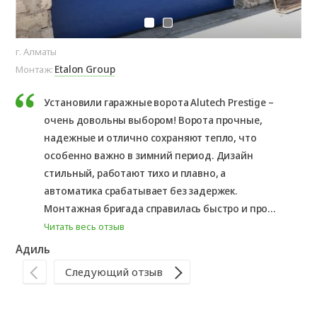
г. Алматы
г. 
Etalon Group
Монтаж:
Мо
Установили гаражные ворота Alutech Prestige –
очень довольны выбором! Ворота прочные,
надежные и отлично сохраняют тепло, что
особенно важно в зимний период. Дизайн
стильный, работают тихо и плавно, а
автоматика срабатывает без задержек.
Монтажная бригада справилась быстро и про...
Читать весь отзыв
Адиль
Ас
Следующий отзыв