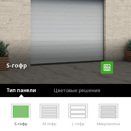
S-гофр
Тип панели
Цветовые решения
S-гофр
M-гофр
L-гофр
Микроволна