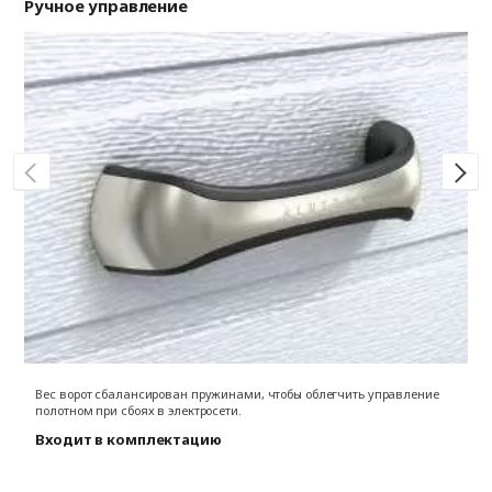
Ручное управление
Пр
Вес ворот сбалансирован пружинами, чтобы облегчить управление
Фу
полотном при сбоях в электросети.
м
Входит в комплектацию
от
П