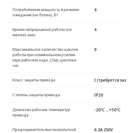
4
Потребляемая мощность в режиме
ожидания (не более), Вт
4
Время непрерывной работы (не
менее), мин
9
Максимальное количество циклов
работы при номинальном усилии
(при рабочем ходе 2,5м), циклов в
час
I (требуется зазем
Класс защиты привода
IP20
Степень защиты привода
-20ºС …+50ºС
Диапазон рабочих температур
привода
6.3A 250V
Предохранитель высоковольтной