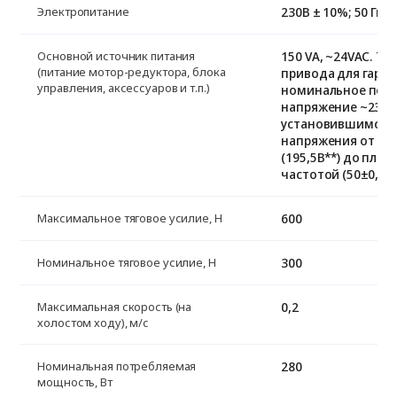
230B ± 10%; 50 Гц
Электропитание
150 VA, ~24VAC. Т
Основной источник питания
(питание мотор-редуктора, блока
привода для гараж
управления, аксессуаров и т.п.)
номинальное пер
напряжение ~230 В
установившимся 
напряжения от мин
(195,5В**) до плюс 
частотой (50±0,4) 
600
Максимальное тяговое усилие, Н
300
Номинальное тяговое усилие, Н
0,2
Максимальная скорость (на
холостом ходу), м/с
280
Номинальная потребляемая
мощность, Вт