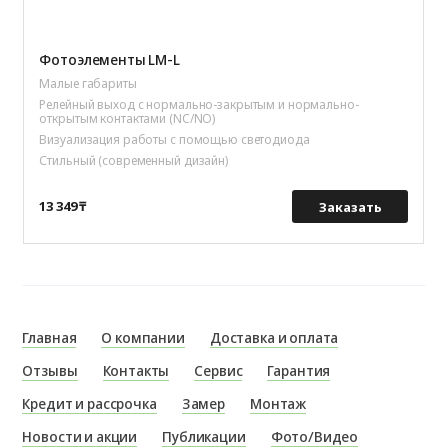
Фотоэлементы LM-L
Малые габариты
Релейный выход с нормально-закрытым и нормально-
открытым контактами (NC/NO)
Визуализация работы с помощью светодиода
Стильный (современный дизайн)
13 349 ₸
Заказать
Главная
О компании
Доставка и оплата
Отзывы
Контакты
Сервис
Гарантия
Кредит и рассрочка
Замер
Монтаж
Новости и акции
Публикации
Фото/Видео