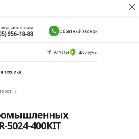
орота, автоматика
Обратный звонок
05) 956-18-88
Алматы
Шоу-румы
я техника
ворот
промышленных
R-5024-400KIT