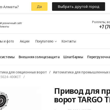
Да
Выбрать другой город
из Алматы?
Роллеты, в
й розничный сайт
+7 (7
 Алматы
ы и фото
Акции
Покупателю
Контакты
 системы
Внешняя солнцезащита
Шлагбаумы
Перегрузочна
тика для секционных ворот
Автоматика для промышленных 
5024-400KIT
Привод для 
ворот TARGO T