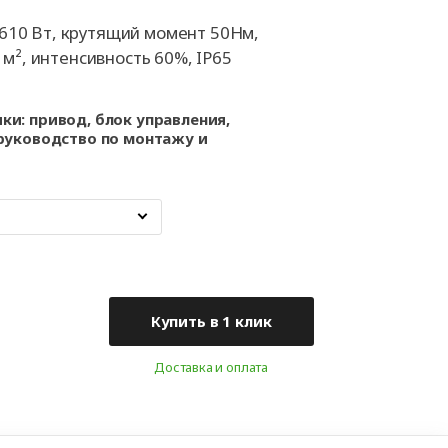
а
Аксессуары для
ворот
автоматики
610 Вт, крутящий момент 50Нм,
а
 м², интенсивность 60%, IP65
ки: привод, блок управления,
та
 руководство по монтажу и
рот
Купить в 1 клик
Доставка и оплата