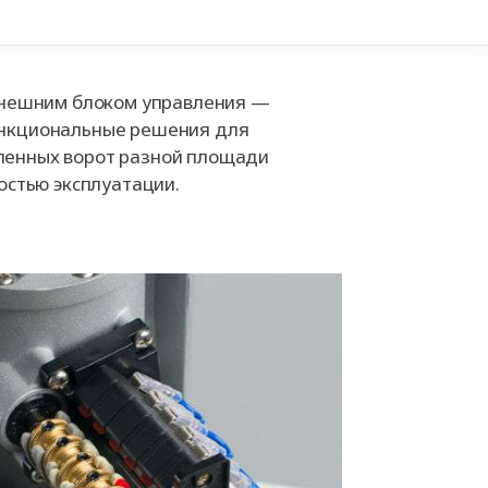
+7 
внешним блоком управления —
нкциональные решения для
енных ворот разной площади
остью эксплуатации.