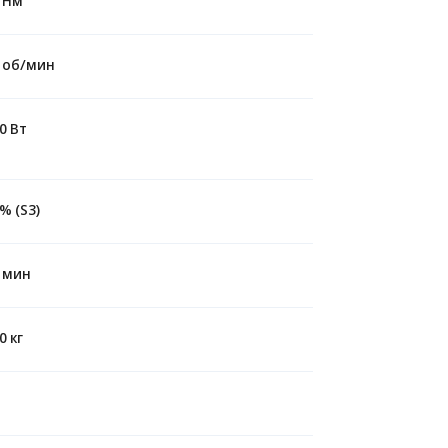
 об/мин
0 Вт
% (S3)
 мин
0 кг