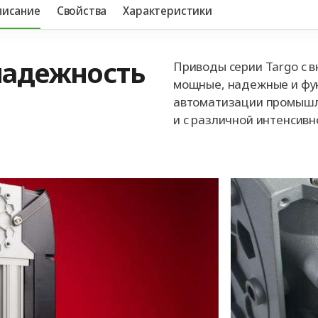
писание
Свойства
Характеристики
надежность
Приводы серии Targo с 
мощные, надежные и фу
автоматизации промышл
и с различной интенсивн