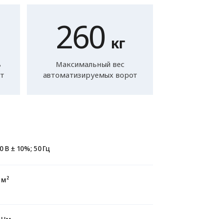
260
кг
ь
Максимальный вес
от
автоматизируемых ворот
0 В ± 10%; 50 Гц
 м²
 Нм