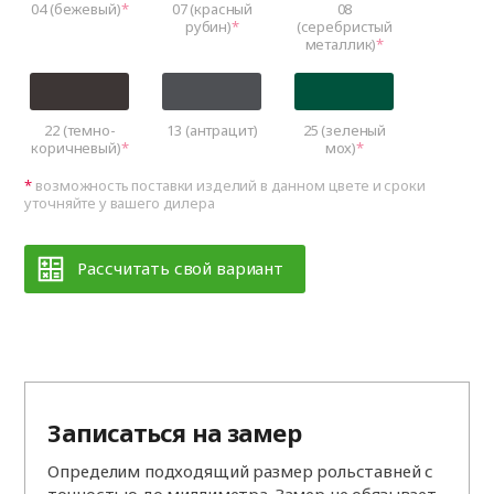
04 (бежевый)
07 (красный
08
рубин)
(серебристый
металлик)
22 (темно-
13 (антрацит)
25 (зеленый
коричневый)
мох)
возможность поставки изделий в данном цвете и сроки
уточняйте у вашего дилера
Рассчитать свой вариант
Записаться на замер
Определим подходящий размер рольставней с
точностью до миллиметра. Замер не обязывает