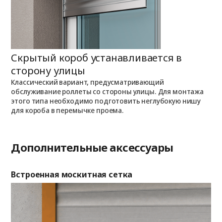
Скрытый короб устанавливается в
Н
сторону улицы
К
о
о
Классический вариант, предусматривающий
п
обслуживание роллеты со стороны улицы. Для монтажа
этого типа необходимо подготовить неглубокую нишу
для короба в перемычке проема.
Дополнительные аксессуары
Встроенная москитная сетка
Де