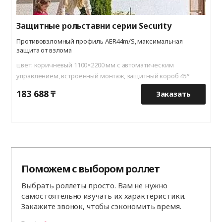
Защитные рольставни серии Security
Противовзломный профиль AER44m/S, максимальная
защита от взлома
цвет: коричневый 1100×2200 мм с автоматическим
управлением, встроенный монтаж, защитный короб 45°
183 688 ₸
1
Заказать
Поможем с выбором роллет
Выбрать роллеты просто. Вам не нужно
самостоятельно изучать их характеристики.
Закажите звонок, чтобы сэкономить время.