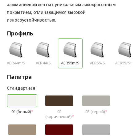
алюминиевой ленты с уникальным лакокрасочным
покрытием, отличающимся высокой
износоустойчивостью.
Профиль
AER44m/S
AER44/S
AER55m/S
AER55/S
AER55/SCR
Палитра
Стандартная
01 (белый)
02
03 (серый)
(коричневый)