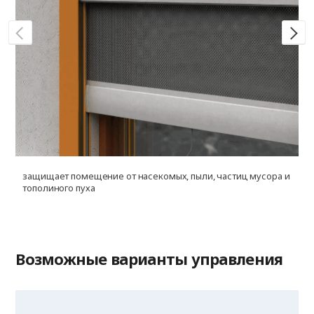
защищает помещение от насекомых, пыли, частиц мусора и
у
тополиного пуха
г
п
Возможные варианты управления