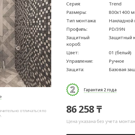
ые
для
орота
ры
Панорамные ворота
Автоматика для
Роллетные решетки
Перегрузочные
Въездные ворот
Автоматика для
Перегрузочные
Серия:
Trend
орот
шелтеры)
гаражных ворот
площадки
промышленных 
тамбуры
Размеры:
800х1400 
орота для
Откатные ворот
ворота
Тип монтажа:
Накладной
Комплект для
арные
орота для
откатных ворот
Профиль:
PD/39N
ра
Защитный
Защитный к
Распашные воро
короб:
Каркасы для во
Цвет:
01 (белый)
Калитки
Управление:
Ручное
Защита:
Базовая за
Заборы
Гарантия 2 года
е
86 258 ₸
ачительно отличаться по
.
Цена указана без учета монта