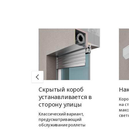
б
Скрытый короб
На
ся в
устанавливается в
Коро
ме
сторону улицы
на с
макс
ожен при
Классический вариант,
свет
орного
предусматривающий
м варианте
обслуживание роллеты