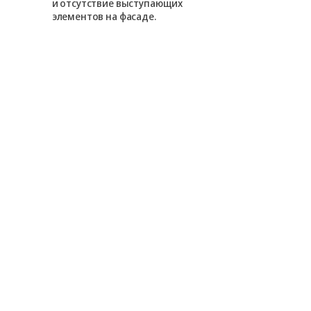
и отсутствие выступающих
роллета слива
элементов на фасаде.
как находитс
уровне.