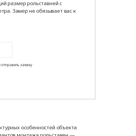
й размер рольставней с
тра. Замер не обязывает вас к
 отправить заявку
ектурных особенностей объекта
иантов монтажа рольставен —