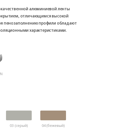
окачественной алюминиевой ленты
покрытием, отличающимся высокой
ря пенозаполнению профили обладают
золяционными характеристиками.
mN
03 (серый)
04 (бежевый)