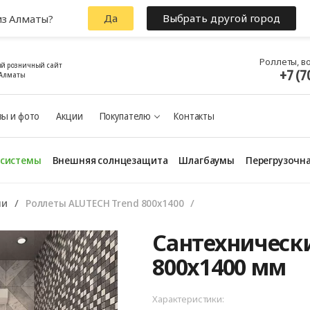
Да
Выбрать другой город
из Алматы?
Роллеты, в
й розничный сайт
+7 (7
 Алматы
ы и фото
Акции
Покупателю
Контакты
 системы
Внешняя солнцезащита
Шлагбаумы
Перегрузочна
ни
Роллеты ALUTECH Trend 800х1400
Сантехническ
800x1400 мм
Характеристики: