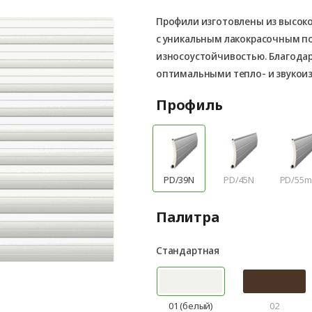
Профили изготовлены из высок
с уникальным лакокрасочным 
износоустойчивостью. Благода
оптимальными тепло- и звукои
Профиль
PD/39N
PD/45N
PD/55
Палитра
Стандартная
01 (белый)
02