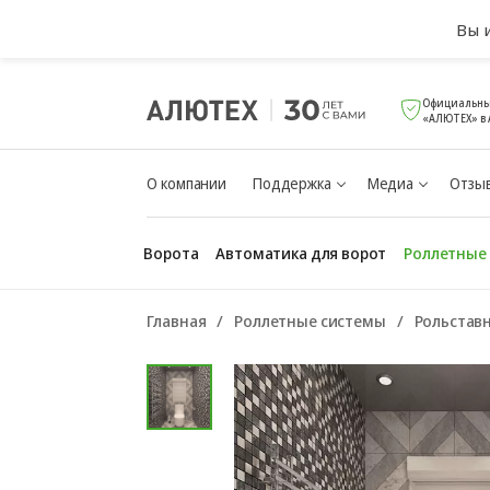
Вы 
Официальны
«АЛЮТЕХ» в
О компании
Поддержка
Медиа
Отзыв
Ворота
Автоматика для ворот
Роллетные
Главная
Роллетные системы
Рольстав