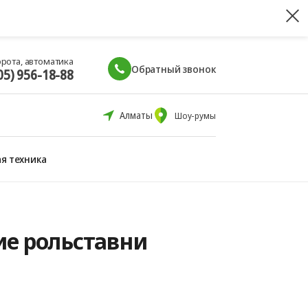
орота, автоматика
Обратный звонок
05) 956-18-88
Алматы
Шоу-румы
я техника
ие рольставни