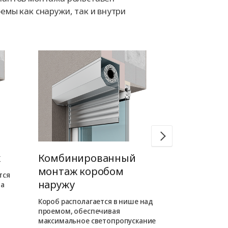
емы как снаружи, так и внутри
ж
Комбинированный
Встроен
монтаж коробом
коробом 
тся
наружу
на
Короб роллет
внутри проема
Короб располагается в нише над
фасаде отсут
проемом, обеспечивая
выступающие
максимальное светопропускание
таком монта