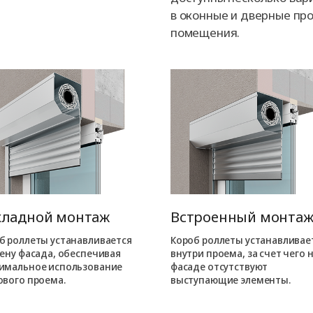
в оконные и дверные про
помещения.
кладной монтаж
Встроенный монта
б роллеты устанавливается
Короб роллеты устанавливае
тену фасада, обеспечивая
внутри проема, за счет чего 
имальное использование
фасаде отсутствуют
ового проема.
выступающие элементы.