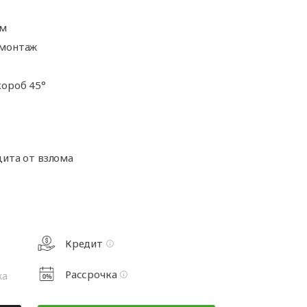
а
Аксессуары для
ворот
автоматики
мм
а
 монтаж
ороб 45°
та
рот
щита от взлома
Кредит
Рассрочка
жа