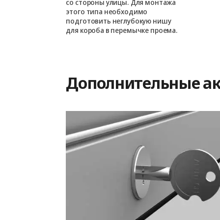
езначительно
со стороны улицы. Для монтажа
проем.
этого типа необходимо
подготовить неглубокую нишу
для короба в перемычке проема.
Дополнительные ак