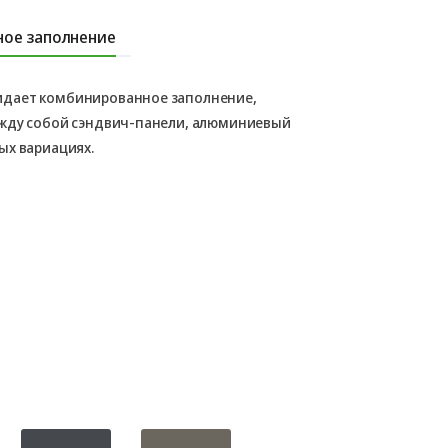
ое заполнение
идает комбинированное заполнение,
ежду собой сэндвич-панели, алюминиевый
ых вариациях.