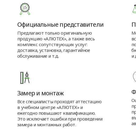
Официальные представители
П
Предлагают только оригинальную
М
продукцию «АЛЮТЕХ», а также весь
в
комплекс сопутствующих услуг:
п
доставка, установка, гарантийное
б
обслуживание и т.д.
и 
Ф
Замер и монтаж
О
Все специалисты проходят аттестацию
п
в учебном центре «АЛЮТЕХ» и
п
ежегодно повышают квалификацию.
въ
Это исключает ошибки при проведении
а
замера и монтажных работ.