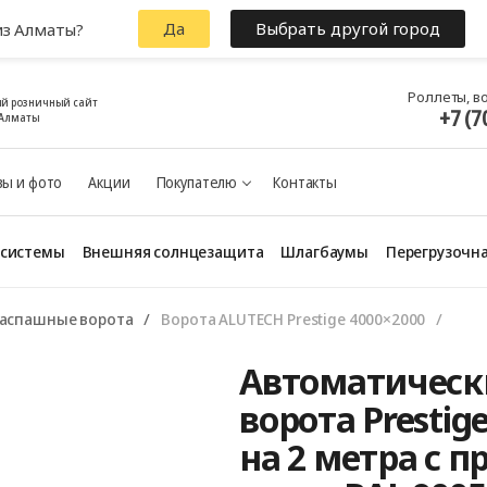
Да
Выбрать другой город
из Алматы?
Роллеты, в
й розничный сайт
+7 (7
 Алматы
ы и фото
Акции
Покупателю
Контакты
 системы
Внешняя солнцезащита
Шлагбаумы
Перегрузочна
аспашные ворота
Ворота ALUTECH Prestige 4000×2000
Автоматическ
ворота Prestig
на 2 метра с 