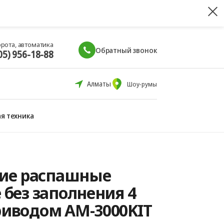
орота, автоматика
Обратный звонок
05) 956-18-88
Алматы
Шоу-румы
я техника
ие распашные
e без заполнения 4
приводом AM-3000KIT