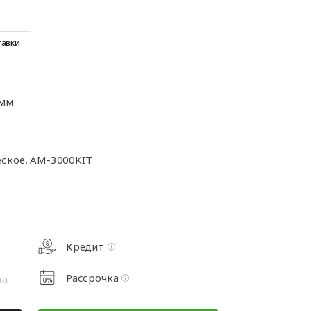
а
Аксессуары для
ворот
автоматики
а
тавки
та
 мм
рот
ское,
AM-3000KIT
Кредит
Рассрочка
жа