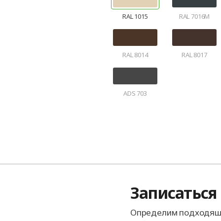
RAL 1015
RAL 7016M
RAL 8014
RAL 8017
ADS 703
Записаться
Определим подходящи