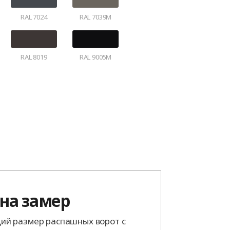
RAL 7024
RAL 7039M
RAL 8019
RAL 9005M
 на замер
й размер распашных ворот с