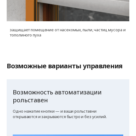
защищает помещение от насекомых, пыли, частиц мусора и
у
тополиного пуха
г
п
Возможные варианты управления
Возможность автоматизации
рольставен
Одно нажатие кнопки — и ваши рольставни
открываются и закрываются быстро и без усилий.