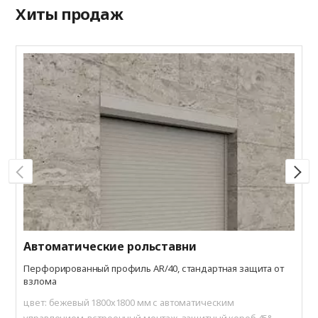
Хиты продаж
Р
П
в
ц
м
Автоматические рольставни
Перфорированный профиль AR/40, стандартная защита от
взлома
цвет: бежевый 1800х1800 мм с автоматическим
управлением, встроенный монтаж, защитный короб 45°