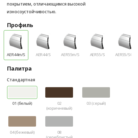
покрытием, отличающимся высокой
износоустойчивостью.
Профиль
AER44m/S
AER44/S
AER55m/S
AER55/S
AER55/SCR
Палитра
Стандартная
01 (белый)
02
03 (серый)
(коричневый)
04 (бежевый)
08
(серебристый