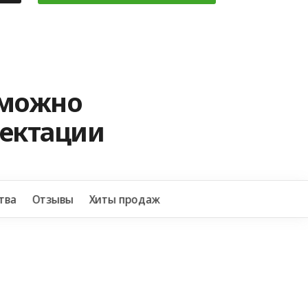
 можно
лектации
+7 
тва
Отзывы
Хиты продаж