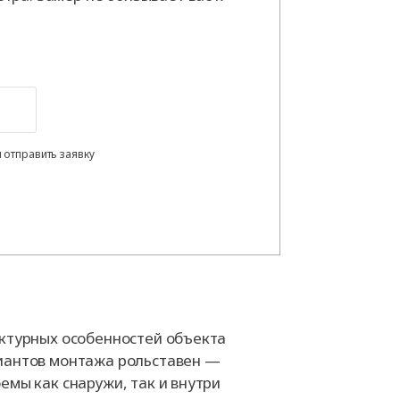
 отправить заявку
ектурных особенностей объекта
иантов монтажа рольставен —
емы как снаружи, так и внутри