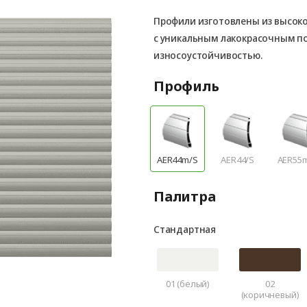
Профили изготовлены из высок
с уникальным лакокрасочным 
износоустойчивостью.
Профиль
AER44m/S
AER44/S
AER55
Палитра
Стандартная
01 (белый)
02
(коричневый)