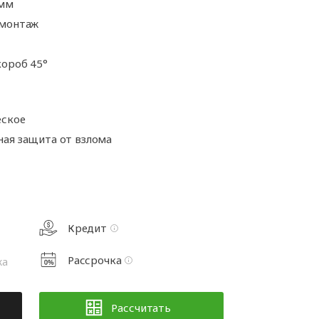
а
 мм
Аксессуары для
ворот
автоматики
 монтаж
а
ороб 45°
та
рот
еское
ая защита от взлома
Кредит
Рассрочка
жа
Рассчитать