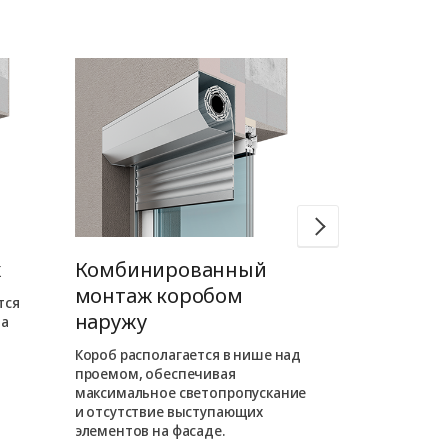
ж
Комбинированный
Встроен
монтаж коробом
коробом 
тся
наружу
на
Короб роллет
внутри проема
Короб располагается в нише над
фасаде отсут
проемом, обеспечивая
выступающие
максимальное светопропускание
таком монта
и отсутствие выступающих
роллета слива
элементов на фасаде.
как находитс