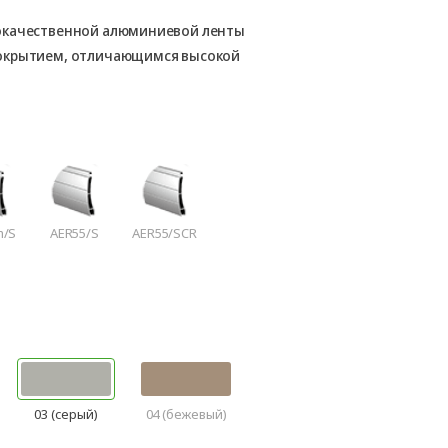
окачественной алюминиевой ленты
покрытием, отличающимся высокой
m/S
AER55/S
AER55/SCR
03 (серый)
04 (бежевый)