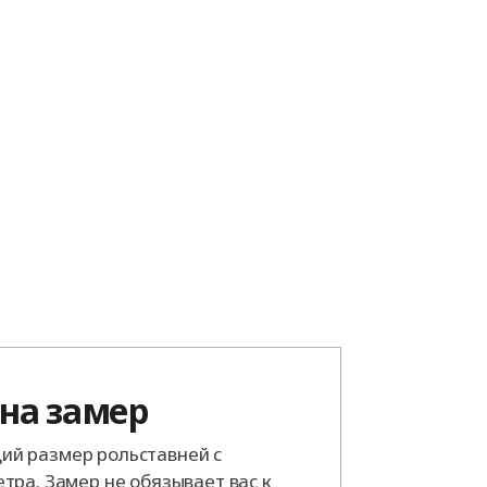
 на замер
й размер рольставней с
тра. Замер не обязывает вас к