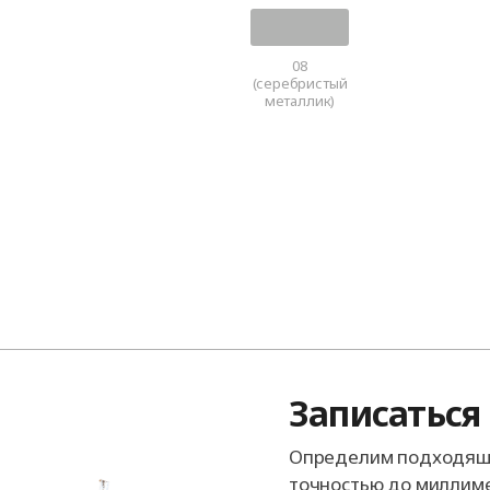
08
(серебристый
металлик)
Записаться
Определим подходящи
точностью до миллиме