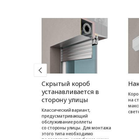
б
Скрытый короб
На
ся в
устанавливается в
Коро
ме
сторону улицы
на с
макс
ожен при
Классический вариант,
свет
орного
предусматривающий
м варианте
обслуживание роллеты
езначительно
со стороны улицы. Для монтажа
проем.
этого типа необходимо