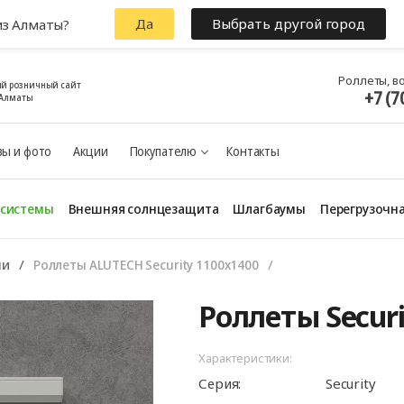
Да
Выбрать другой город
из Алматы?
Роллеты, в
й розничный сайт
+7 (7
 Алматы
ы и фото
Акции
Покупателю
Контакты
 системы
Внешняя солнцезащита
Шлагбаумы
Перегрузочна
ни
Роллеты ALUTECH Security 1100x1400
Роллеты Secur
Характеристики:
Серия:
Security