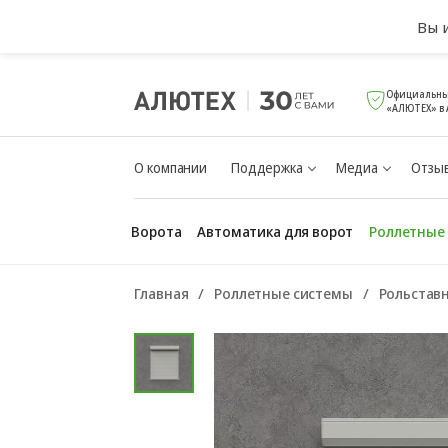
Вы 
Официальны
«АЛЮТЕХ» в
О компании
Поддержка
Медиа
Отзыв
Ворота
Автоматика для ворот
Роллетные
Главная
Роллетные системы
Рольстав