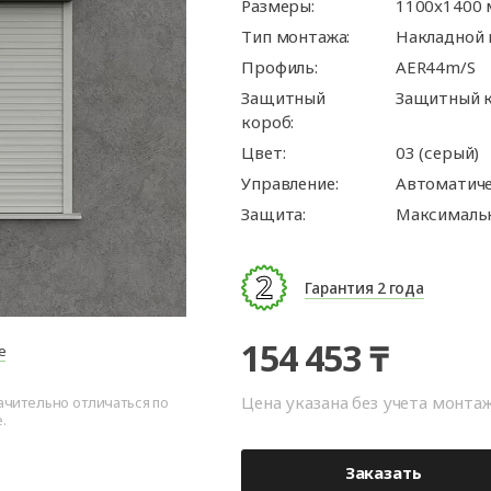
ые
для
орота
ры
Панорамные ворота
Автоматика для
Роллетные решетки
Перегрузочные
Размеры:
Въездные ворот
Автоматика для
Перегрузочные
1100x1400
орот
шелтеры)
гаражных ворот
площадки
промышленных 
тамбуры
Тип монтажа:
Накладной
орота для
Откатные ворот
ворота
Профиль:
AER44m/S
Комплект для
Защитный
Защитный к
арные
орота для
откатных ворот
короб:
ра
Распашные воро
Цвет:
03 (серый)
Каркасы для во
Управление:
Автоматич
Защита:
Максимальн
Калитки
Заборы
Гарантия 2 года
154 453 ₸
е
Цена указана без учета монта
ачительно отличаться по
.
Заказать