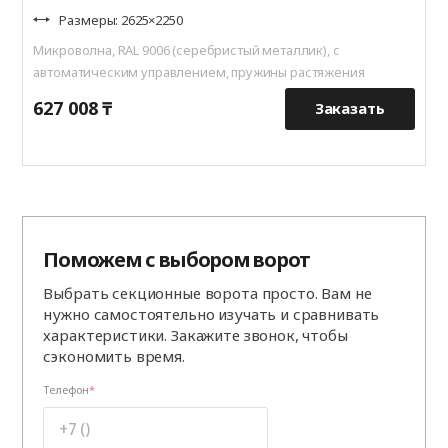
Размеры: 2625×2250
Микроволна, RAL 9006 (серебристый металлик), с
автоматическим управлением, пружины растяжения
627 008 ₸
5
Заказать
Поможем с выбором ворот
Выбрать секционные ворота просто. Вам не
нужно самостоятельно изучать и сравнивать
характеристики. Закажите звонок, чтобы
сэкономить время.
Телефон