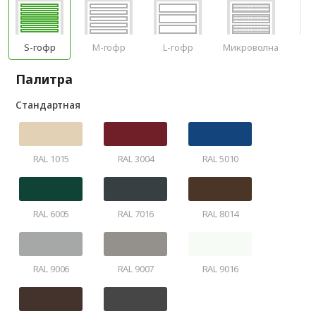
S-гофр
M-гофр
L-гофр
Микроволна
Фи
Палитра
Стандартная
RAL 1015
RAL 3004
RAL 5010
RAL 6005
RAL 7016
RAL 8014
RAL 9006
RAL 9007
RAL 9016