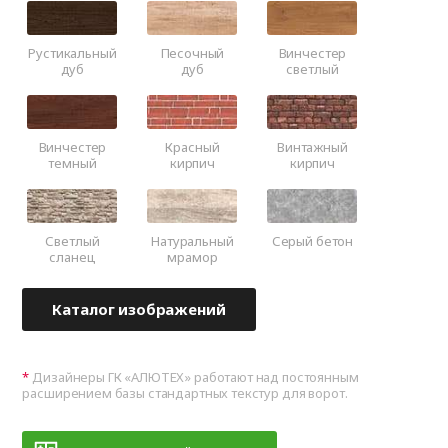
Рустикальный
Песочный
Винчестер
дуб
дуб
светлый
Винчестер
Красный
Винтажный
темный
кирпич
кирпич
Светлый
Натуральный
Серый бетон
сланец
мрамор
Каталог изображений
Дизайнеры ГК «АЛЮТЕХ» работают над постоянным
расширением базы стандартных текстур для ворот.