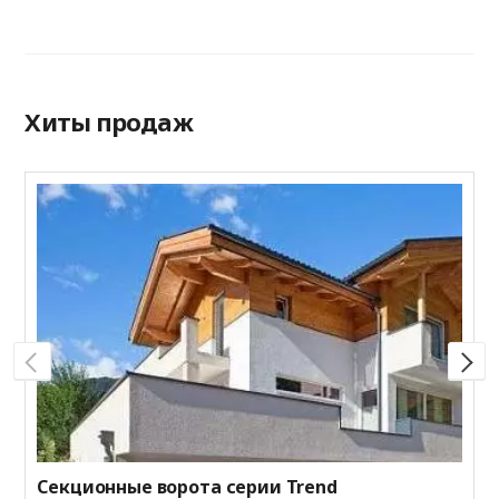
Хиты продаж
Г
M
р
Секционные ворота серии Trend