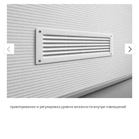
проветривание и регулировка уровня влажности внутри помещений
на
о