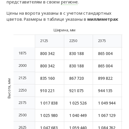
представителям в своем
регионе
.
Цены на ворота указаны в
с учетом стандартных
цветов. Размеры в таблице указаны в
миллиметрах
:
Ширина, мм
2125
2250
2375
2
2125
2250
2375
2
1875
800 342
830 188
865 004
8
1875
2000
800 342
830 188
865 004
8
2000
2125
835 160
867 720
899 822
9
2125
Высота, мм
2250
910 221
921 075
944 135
9
2250
2375
1 017 838
1 025 526
1 049 944
1
2375
2500
1 025 980
1 040 449
1 067 129
1
2500
2625
1 047 683
1 059 440
1 084 762
1
2625