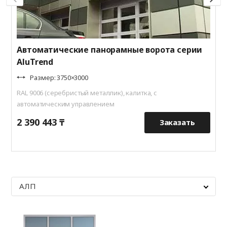
Автоматические панорамные ворота серии
AluTrend
Размер: 3750×3000
RAL 9006 (серебристый металлик), калитка, с
автоматическим управлением
2 390 443 ₸
2
Заказать
АЛП