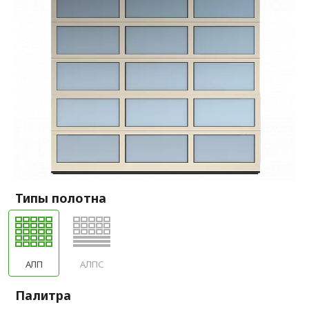
Типы полотна
АЛП
АЛПС
Палитра