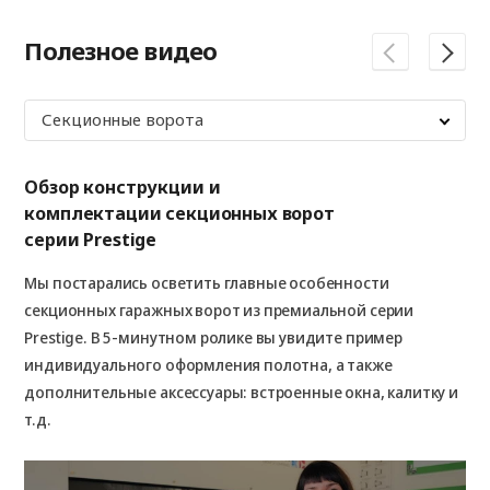
Полезное видео
Секционные ворота
Обзор конструкции и
10
комплектации секционных ворот
«А
серии Prestige
Ка
Мы постарались осветить главные особенности
сек
секционных гаражных ворот из премиальной серии
ви
Prestige. В 5-минутном ролике вы увидите пример
ди
индивидуального оформления полотна, а также
пр
дополнительные аксессуары: встроенные окна, калитку и
Во
т.д.