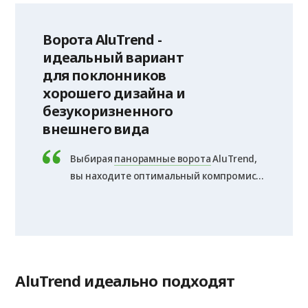
Ворота AluTrend -
идеальный вариант
для поклонников
хорошего дизайна и
безукоризненного
внешнего вида
Выбирая
панорамные ворота
AluTrend,
вы находите оптимальный компромисс
между стилем, качеством
и стоимостью. Конструкции
соответствуют европейским
стандартам безопасности, они
функциональны в использовании и при
AluTrend идеально подходят
этом предлагаются в широкой цветовой
гамме.