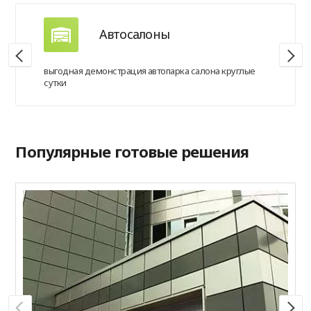
Автосалоны
выгодная демонстрация автопарка салона круглые
сутки
Популярные готовые решения
А
A
R
у