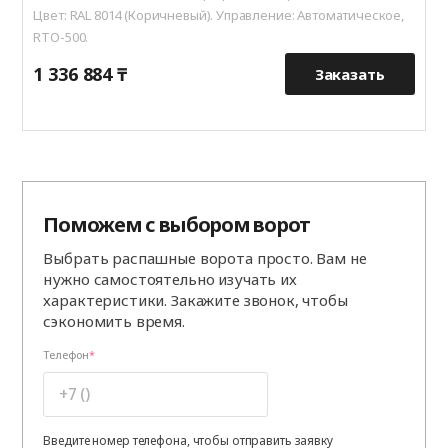
Цвет: RAL 8014 (Коричневый). Управление: Автоматическое,
RTO-500.
1 336 884 ₸
1
Заказать
Поможем с выбором ворот
Выбрать распашные ворота просто. Вам не
нужно самостоятельно изучать их
характеристики. Закажите звонок, чтобы
сэкономить время.
Телефон
Введите номер телефона, чтобы отправить заявку