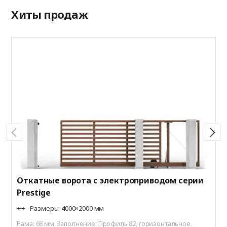
Хиты продаж
А
P
Р
Ц
R
Откатные ворота с электроприводом серии
Prestige
Размеры: 4000×2000 мм
Рама: 68 мм. Заполнение: Профиль 82, горизонтальное.