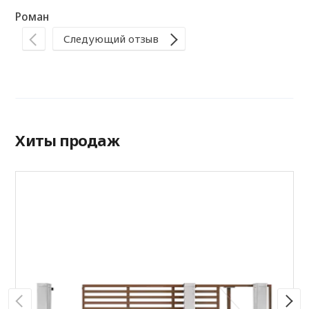
Роман
Следующий отзыв
Хиты продаж
А
P
Р
Ц
R