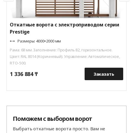
Откатные ворота с электроприводом серии
Prestige
Размеры: 4000×2000 мм
Рама: 68 мм. Заполнение: Профиль 82, горизонтальное.
Цвет: RAL 8014 (Коричневый). Управление: Автоматическое,
RTO-500.
1 336 884 ₸
1
Заказать
Поможем с выбором ворот
Выбрать откатные ворота просто. Вам не