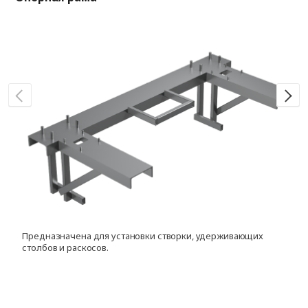
Предназначена для установки створки, удерживающих
Д
столбов и раскосов.
с