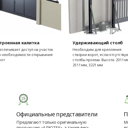
троенная калитка
Удерживающий столб
еспечивает доступ на участок
Необходим для крепления
з необходимости открывания
створки ворот, если отсутству
рот
столбы проема. Высота: 2011 м
2511 мм, 3221 мм
Официальные представители
П
Предлагают только оригинальную
М
продукцию «АЛЮТЕХ», а также весь
в