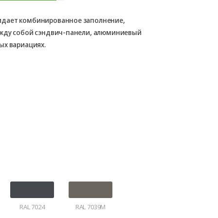
идает комбинированное заполнение,
ежду собой сэндвич-панели, алюминиевый
ых вариациях.
RAL 7024
RAL 7039M