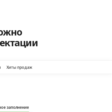
можно
лектации
+7 
ы
Хиты продаж
ое заполнение