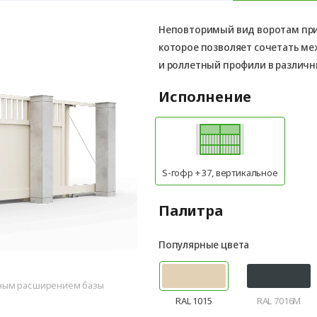
Неповторимый вид воротам пр
которое позволяет сочетать м
и роллетный профили в различн
Исполнение
S-гофр + 37, вертикальное
Палитра
Популярные цвета
нным расширением базы
RAL 1015
RAL 7016M