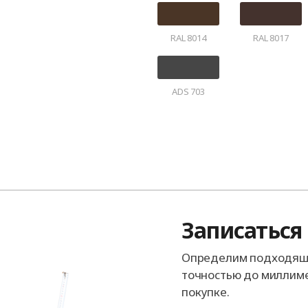
RAL 8014
RAL 8017
ADS 703
Записаться
Определим подходящи
точностью до миллиме
покупке.