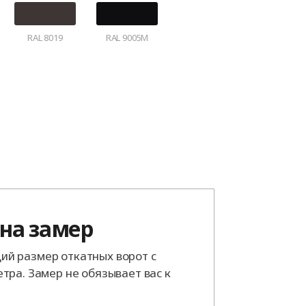
RAL 8019
RAL 9005M
 на замер
й размер откатных ворот с
тра. Замер не обязывает вас к