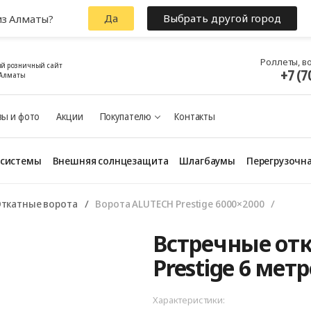
Да
Выбрать другой город
из Алматы?
Роллеты, в
й розничный сайт
+7 (7
 Алматы
ы и фото
Акции
Покупателю
Контакты
 системы
Внешняя солнцезащита
Шлагбаумы
Перегрузочна
ткатные ворота
Ворота ALUTECH Prestige 6000×2000
Встречные от
Prestige 6 мет
Характеристики: