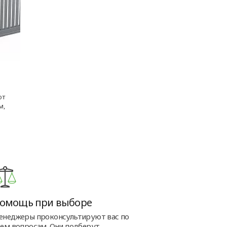
ют
м,
омощь при выборе
енеджеры проконсультируют вас по
сем вопросам. Они подберут