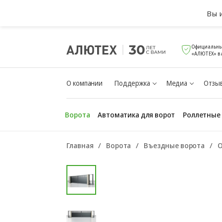
Вы 
Официальны
«АЛЮТЕХ» в
О компании
Поддержка
Медиа
Отзыв
Ворота
Автоматика для ворот
Роллетные
Главная
Ворота
Въездные ворота
О