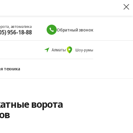
орота, автоматика
Обратный звонок
05) 956-18-88
Алматы
Шоу-румы
я техника
катные ворота
ров