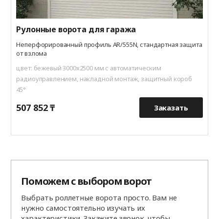
Рулонные ворота для гаража
Неперфорированный профиль AR/555N, стандартная защита
от взлома
цвет: бежевый 3000x2500 мм с автоматическим
радиоуправлением, накладной монтаж, защитный короб
45°
507 852 ₸
8
Заказать
Поможем с выбором ворот
Выбрать роллетные ворота просто. Вам не
нужно самостоятельно изучать их
характеристики. Закажите звонок, чтобы