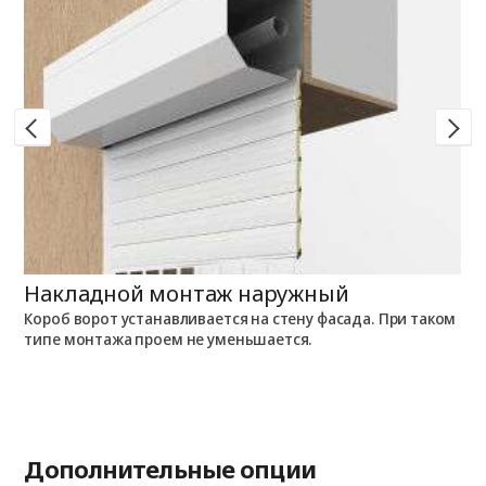
Накладной монтаж наружный
Н
Короб ворот устанавливается на стену фасада. При таком
К
типе монтажа проем не уменьшается.
п
Дополнительные опции