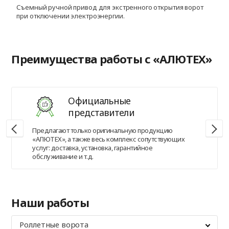
Съемный ручной привод для экстренного открытия ворот
П
при отключении электроэнергии.
п
Преимущества работы с «АЛЮТЕХ»
Официальные
представители
Предлагают только оригинальную продукцию
«АЛЮТЕХ», а также весь комплекс сопутствующих
услуг: доставка, установка, гарантийное
обслуживание и т.д.
Наши работы
Роллетные ворота