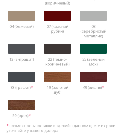
(коричневый)
04 (бежевый)
07 (красный
08
рубин)
(серебристый
металлик)
13 (антрацит)
22 (темно-
25 (зеленый
коричневый)
мох)
83 (графит)
19 (золотой
49 (вишня)
дуб)
59 (орех)
возможность поставки изделий в данном цвете и сроки
уточняйте у вашего дилера