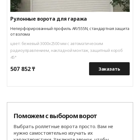
Рулонные ворота для гаража
Неперфорированный профиль AR/555N, стандартная защита
от взлома
цвет: бежевый 3000x2500 мм с автоматическим
радиоуправлением, накладной монтаж, защитный короб
45°
507 852 ₸
8
Заказать
Поможем с выбором ворот
Выбрать роллетные ворота просто. Вам не
нужно самостоятельно изучать их
характеристики. Закажите звонок, чтобы