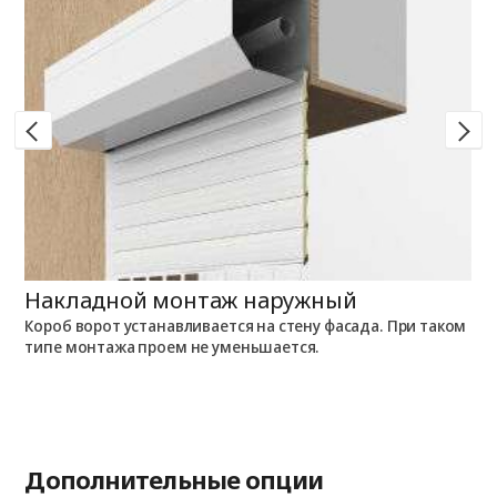
Накладной монтаж наружный
Н
Короб ворот устанавливается на стену фасада. При таком
К
типе монтажа проем не уменьшается.
п
Дополнительные опции