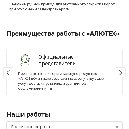
Съемный ручной привод для экстренного открытия ворот
П
при отключении электроэнергии.
п
Преимущества работы с «АЛЮТЕХ»
Официальные
представители
Предлагают только оригинальную продукцию
«АЛЮТЕХ», а также весь комплекс сопутствующих
услуг: доставка, установка, гарантийное
обслуживание и т.д.
Наши работы
Роллетные ворота