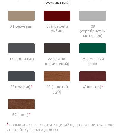
(коричневый)
04 (бежевый)
07 (красный
08
рубин)
(серебристый
металлик)
13 (антрацит)
22 (темно-
25 (зеленый
коричневый)
мох)
83 (графит)
19 (золотой
49 (вишня)
дуб)
59 (орех)
возможность поставки изделий в данном цвете и сроки
уточняйте у вашего дилера