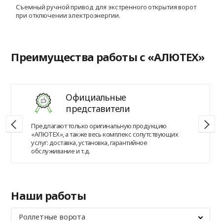
Съемный ручной привод для экстренного открытия ворот
П
при отключении электроэнергии.
п
Преимущества работы с «АЛЮТЕХ»
Официальные
представители
Предлагают только оригинальную продукцию
«АЛЮТЕХ», а также весь комплекс сопутствующих
услуг: доставка, установка, гарантийное
обслуживание и т.д.
Наши работы
Роллетные ворота