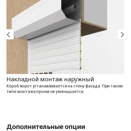
Накладной монтаж наружный
Н
Короб ворот устанавливается на стену фасада. При таком
К
типе монтажа проем не уменьшается.
п
Дополнительные опции