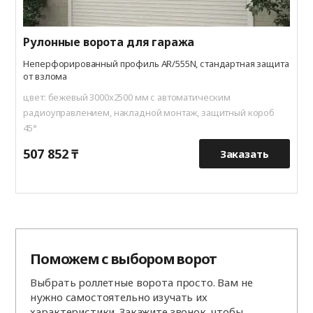
Рулонные ворота для гаража
Неперфорированный профиль AR/555N, стандартная защита
от взлома
цвет: бежевый 3000x2500 мм с автоматическим
радиоуправлением, накладной монтаж, защитный короб
45°
507 852 ₸
8
Заказать
Поможем с выбором ворот
Выбрать роллетные ворота просто. Вам не
нужно самостоятельно изучать их
характеристики. Закажите звонок, чтобы