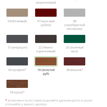
(коричневый)
04 (бежевый)
07 (красный
08
рубин)
(серебристый
металлик)
13 (антрацит)
22 (темно-
25 (зеленый
коричневый)
мох)
83 (графит)
19 (золотой
49 (вишня)
дуб)
59 (орех)
возможность поставки изделий в данном цвете и сроки
уточняйте у вашего дилера