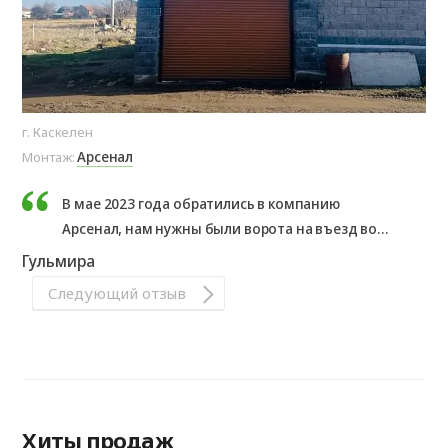
г. Каскелен
Арсенал
Монтаж:
В мае 2023 года обратились в компанию
Арсенал, нам нужны были ворота на въезд во
двор. Нас проконсультировали и мы заказали
Гульмира
роллетные ворота и калитку. Ворота изготовили
Следующий отзыв
и поставили в срок. Мы с мужем очень
довольны.
Хиты продаж