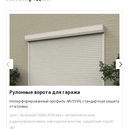
А
В
ц
в
Рулонные ворота для гаража
Неперфорированный профиль AR/555N, стандартная защита
от взлома
цвет: бежевый 3000x2500 мм с автоматическим
радиоуправлением, накладной монтаж, защитный короб
45°