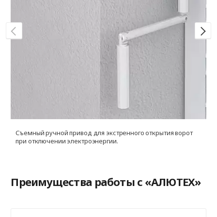
Съемный ручной привод для экстренного открытия ворот
П
при отключении электроэнергии.
п
Преимущества работы с «АЛЮТЕХ»