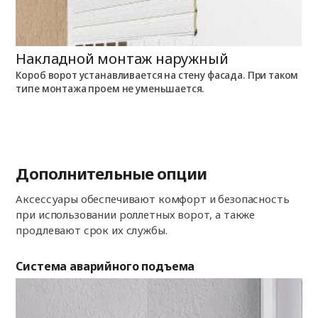
Накладной монтаж наружный
Н
Короб ворот устанавливается на стену фасада. При таком
К
типе монтажа проем не уменьшается.
п
Дополнительные опции
Аксессуары обеспечивают комфорт и безопасность
при использовании роллетных ворот, а также
продлевают срок их службы.
Система аварийного подъема
По