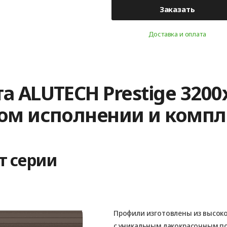
Заказать
Доставка и оплата
а ALUTECH Prestige 320
ном исполнении и комп
т серии
Профили изготовлены из высок
с уникальным лакокрасочным 