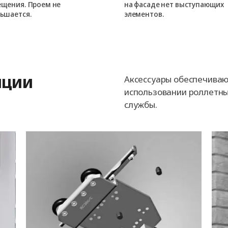
щения. Проем не
на фасаде нет выступающих
ьшается.
элементов.
пции
Аксессуары обеспечиваю
использовании роллетны
службы.