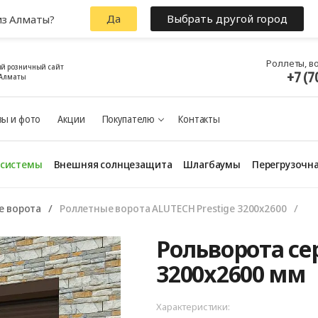
Да
Выбрать другой город
из Алматы?
Роллеты, в
й розничный сайт
+7 (7
 Алматы
ы и фото
Акции
Покупателю
Контакты
 системы
Внешняя солнцезащита
Шлагбаумы
Перегрузочна
е ворота
Роллетные ворота ALUTECH Prestige 3200x2600
Рольворота сер
3200x2600 мм
Характеристики: