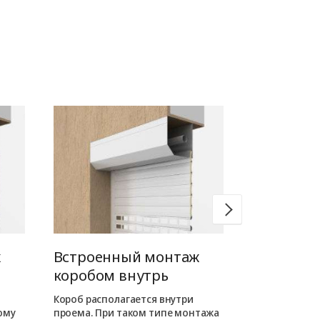
ж
Встроенный монтаж
Комбини
коробом внутрь
монтаж 
наружу
Короб располагается внутри
ому
проема. При таком типе монтажа
Короб ворот 