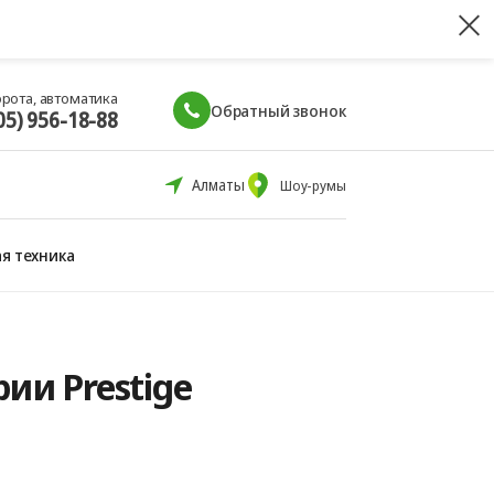
орота, автоматика
Обратный звонок
05) 956-18-88
Алматы
Шоу-румы
я техника
ии Prestige