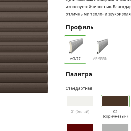
износоустойчивостью. Благода
отличными тепло- и звукоизол
Профиль
AG/77
AR/555N
Палитра
Стандартная
01 (белый)
02
(коричневый)