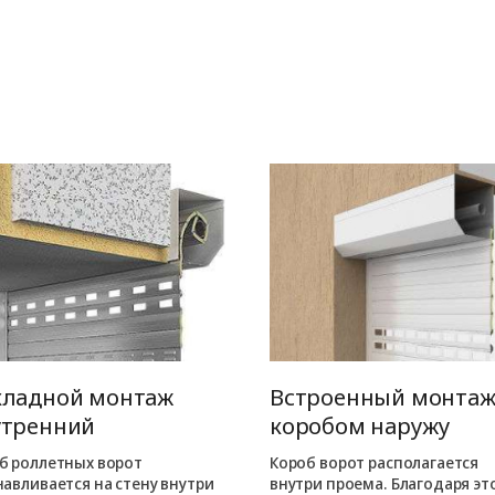
кладной монтаж
Встроенный монта
утренний
коробом наружу
б роллетных ворот
Короб ворот располагается
навливается на стену внутри
внутри проема. Благодаря эт