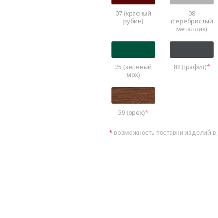
07 (красный
08
рубин)
(серебристый
металлик)
25 (зеленый
83 (графит)
мох)
59 (орех)
возможность поставки изделий в 