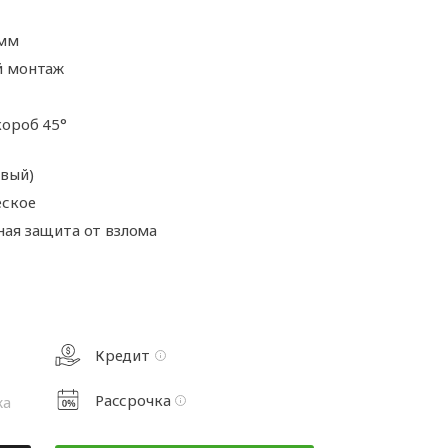
а
Аксессуары для
ворот
автоматики
 мм
а
й монтаж
ороб 45°
та
рот
евый)
еское
ая защита от взлома
Кредит
Рассрочка
жа