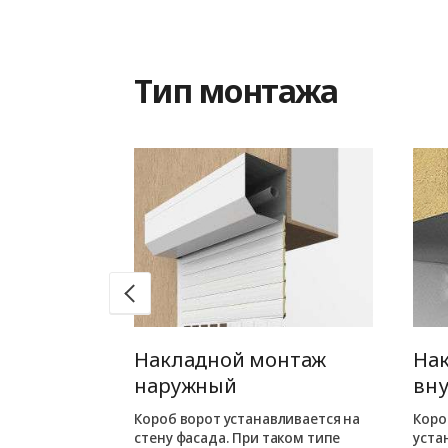
Тип монтажа
монтаж
Накладной монтаж
На
наружный
вн
ях снижает
Бескоробной
Короб ворот устанавливается на
Коро
я внутри
стену фасада. При таком типе
уста