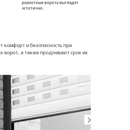
роллетные ворота выглядят
нише. В этом
эстетично.
уменьшается,
лишних элем
т комфорт и безопасность при
х ворот, а также продлевают срок их