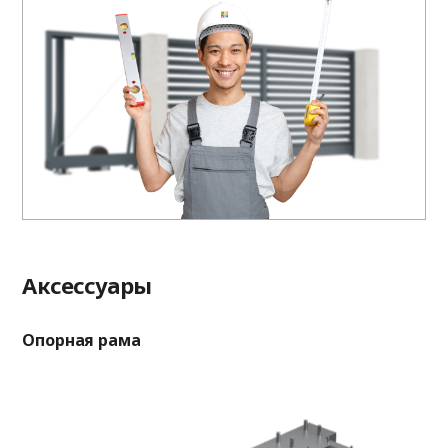
Aксессуары
Опорная рама
Оп