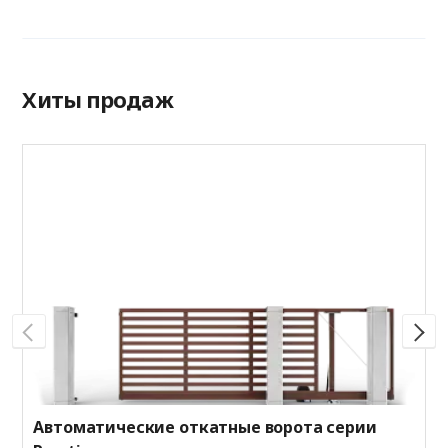
Хиты продаж
О
P
Р
Ц
А
Автоматические откатные ворота серии