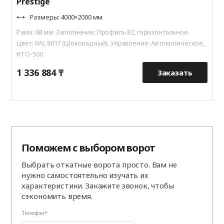
Prestige
Размеры: 4000×2000 мм
Рама: 68 мм. Заполнение: Профиль 82, горизонтальное.
Цвет: RAL 8017 (Шоколадный). Управление: Автоматическое,
RTO-500.
1 336 884 ₸
1
Заказать
Поможем с выбором ворот
Выбрать откатные ворота просто. Вам не
нужно самостоятельно изучать их
характеристики. Закажите звонок, чтобы
сэкономить время.
Телефон